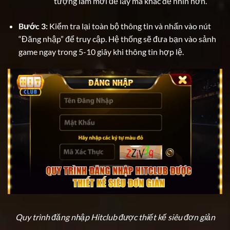
tượng làm mới để lấy mã khác dễ nhìn hơn.
Bước 3:
Kiểm tra lại toàn bộ thông tin và nhấn vào nút
“Đăng nhập” để truy cập. Hệ thống sẽ đưa bạn vào sảnh
game ngay trong 5-10 giây khi thông tin hợp lệ.
Quy trình đăng nhập Hitclub được thiết kế siêu đơn giản