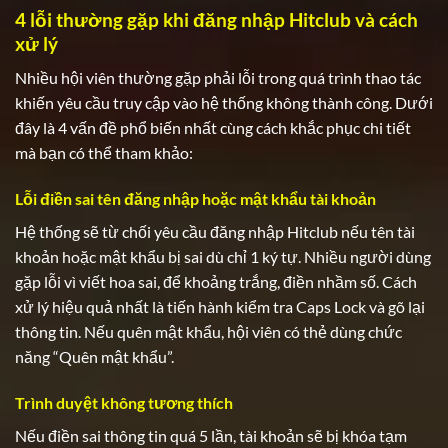
4 lỗi thường gặp khi đăng nhập Hitclub và cách
xử lý
Nhiều hội viên thường gặp phải lỗi trong quá trình thao tác
khiến yêu cầu truy cập vào hệ thống không thành công. Dưới
đây là 4 vấn đề phổ biến nhất cùng cách khắc phục chi tiết
mà bạn có thể tham khảo:
Lỗi điền sai tên đăng nhập hoặc mật khẩu tài khoản
Hệ thống sẽ từ chối yêu cầu đăng nhập Hitclub nếu tên tài
khoản hoặc mật khẩu bị sai dù chỉ 1 ký tự. Nhiều người dùng
gặp lỗi vì viết hoa sai, để khoảng trắng, điền nhầm số. Cách
xử lý hiệu quả nhất là tiến hành kiểm tra Caps Lock và gõ lại
thông tin. Nếu quên mật khẩu, hội viên có thẻ dùng chức
năng “Quên mật khẩu”.
Trình duyệt không tương thích
Nếu điền sai thông tin quá 5 lần, tài khoản sẽ bị khóa tạm