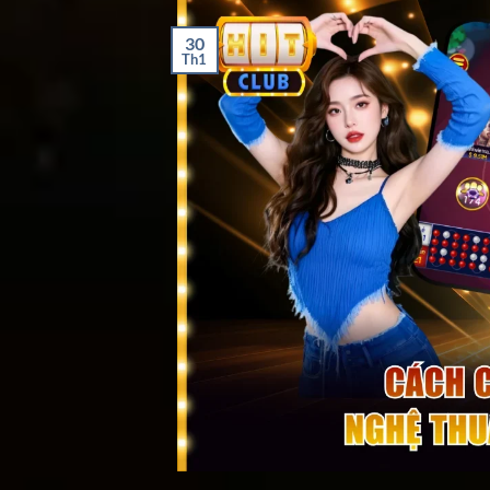
30
Th1