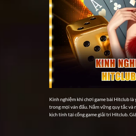
Kinh nghiệm khi chơi game bài Hitclub là 
trong mọi ván đấu. Nắm vững quy tắc và 
kịch tính tại cổng game giải trí Hitclub. Giá