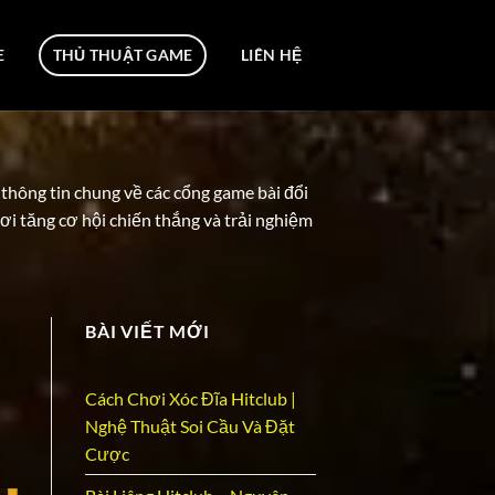
E
THỦ THUẬT GAME
LIÊN HỆ
thông tin chung về các cổng game bài đổi
ơi tăng cơ hội chiến thắng và trải nghiệm
BÀI VIẾT MỚI
Cách Chơi Xóc Đĩa Hitclub |
Nghệ Thuật Soi Cầu Và Đặt
Cược