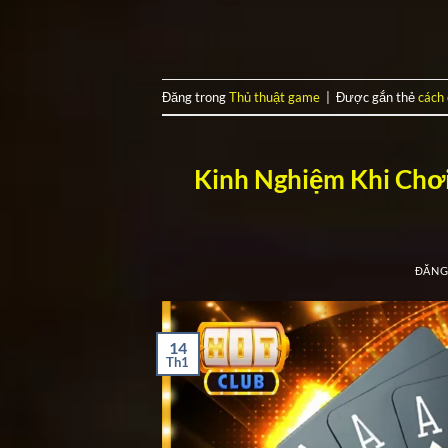
Đăng trong
Thủ thuật game
|
Được gắn thẻ
cách 
Kinh Nghiệm Khi Chơi
ĐĂNG
14
Th1