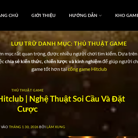
ANG CHỦ
GIỚI THIỆU
HƯỚNG DẪN
KHO GAM
LƯU TRỮ DANH MỤC:
THỦ THUẬT GAME
ên mục rất quan trọng, được nhiều người chơi tìm kiếm. Dựa trên 
iệc
chia sẻ kiến thức, chiến lược và kinh nghiệm
để giúp người ch
game tốt hơn tại
cổng game Hitclub
THỦ THUẬT GAME
itclub | Nghệ Thuật Soi Cầu Và Đặt
Cược
 VÀO
THÁNG 1 30, 2026
BỞI
LÂM XUNG