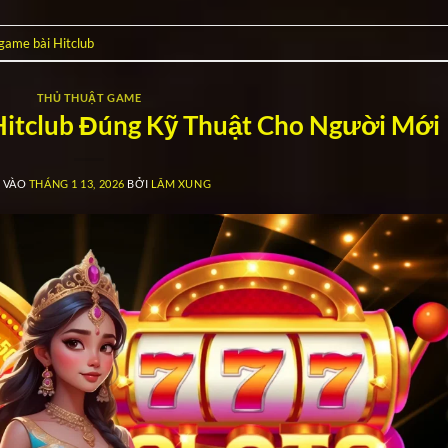
game bài Hitclub
THỦ THUẬT GAME
Hitclub Đúng Kỹ Thuật Cho Người Mới
 VÀO
THÁNG 1 13, 2026
BỞI
LÂM XUNG