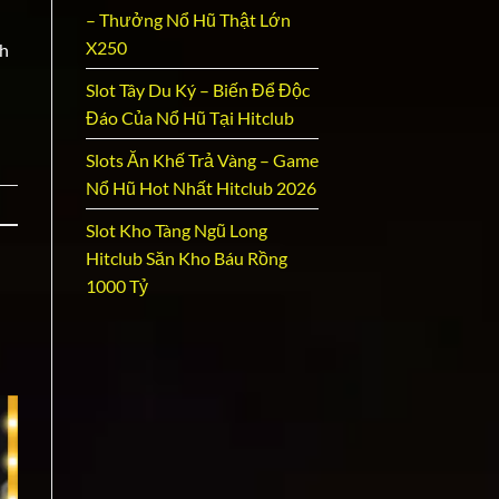
– Thưởng Nổ Hũ Thật Lớn
X250
nh
Slot Tây Du Ký – Biến Để Độc
Đáo Của Nổ Hũ Tại Hitclub
Slots Ăn Khế Trả Vàng – Game
Nổ Hũ Hot Nhất Hitclub 2026
Slot Kho Tàng Ngũ Long
Hitclub Săn Kho Báu Rồng
1000 Tỷ