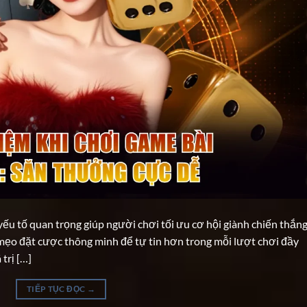
yếu tố quan trọng giúp người chơi tối ưu cơ hội giành chiến thắn
mẹo đặt cược thông minh để tự tin hơn trong mỗi lượt chơi đầy
 trị […]
TIẾP TỤC ĐỌC
→