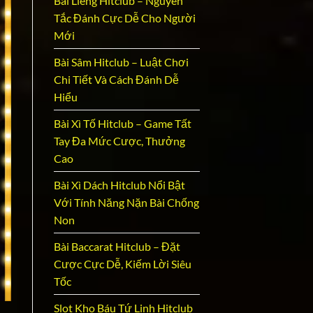
Bài Liêng Hitclub – Nguyên
Tắc Đánh Cực Dễ Cho Người
Mới
Bài Sâm Hitclub – Luật Chơi
Chi Tiết Và Cách Đánh Dễ
Hiểu
Bài Xì Tố Hitclub – Game Tất
Tay Đa Mức Cược, Thưởng
Cao
Bài Xì Dách Hitclub Nổi Bật
Với Tính Năng Nặn Bài Chống
Non
Bài Baccarat Hitclub – Đặt
Cược Cực Dễ, Kiếm Lời Siêu
Tốc
Slot Kho Báu Tứ Linh Hitclub