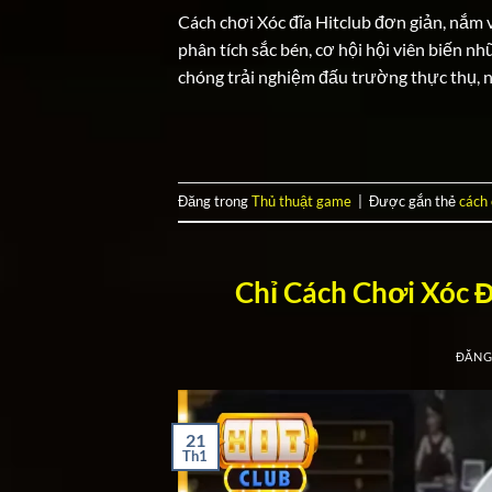
Cách chơi Xóc đĩa Hitclub đơn giản, nắm 
phân tích sắc bén, cơ hội hội viên biến 
chóng trải nghiệm đấu trường thực thụ, 
Đăng trong
Thủ thuật game
|
Được gắn thẻ
cách 
Chỉ Cách Chơi Xóc Đ
ĐĂNG
21
Th1