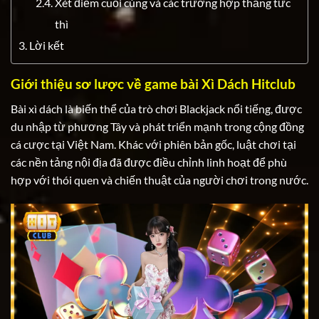
Xét điểm cuối cùng và các trường hợp thắng tức
thì
Lời kết
Giới thiệu sơ lược về game bài Xì Dách Hitclub
Bài xì dách là biến thể của trò chơi Blackjack nổi tiếng, được
du nhập từ phương Tây và phát triển mạnh trong cộng đồng
cá cược tại Việt Nam. Khác với phiên bản gốc, luật chơi tại
các nền tảng nội địa đã được điều chỉnh linh hoạt để phù
hợp với thói quen và chiến thuật của người chơi trong nước.