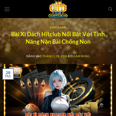
Bỏ
qua
nội
dung
KHO GAME
Bài Xì Dách Hitclub Nổi Bật Với Tính
Năng Nặn Bài Chống Non
ĐĂNG VÀO
THÁNG 1 28, 2026
BỞI
LÂM XUNG
28
Th1