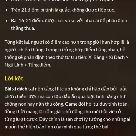
Trên 21 điểm: bị tính là quắc, không được tiếp tục.
Bài 16-21 điểm: được xét và so với nhà cái để phân định
thắng thua.
Tổng kết lại, người có điểm cao hơn trong giới hạn hợp lệ là
người chiến thắng. Trong trường hợp điểm bằng nhau, hệ
thống sẽ phân định theo thứ tự ưu tiên: Xì Bàng > Xì Dách >
Ngũ Linh > Tổng điểm.
Lời kết
Bài xì dách
tại nền tảng Hitclub không chỉ hấp dẫn bởi luật
chơi chiến lược mà còn tạo dấu ấn qua loạt tính năng như
chống non hay nặn thủ công. Game đòi hỏi tư duy tính toán,
đồng thời mang lại cảm giác chủ động cho mỗi hội viên ở
từng lượt cược. Đây chính là sân chơi lý tưởng cho những ai
muốn thể hiện bản lĩnh của mình qua từng thẻ bài.