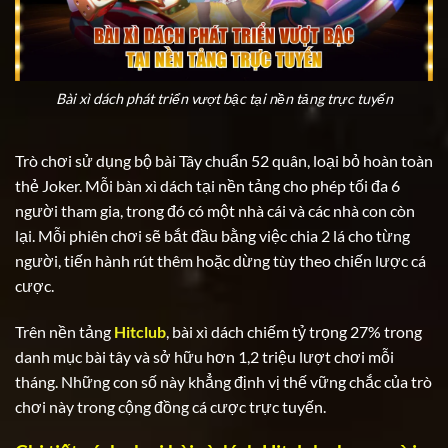
Bài xì dách phát triển vượt bậc tại nền tảng trực tuyến
Trò chơi sử dụng bộ bài Tây chuẩn 52 quân, loại bỏ hoàn toàn
thẻ Joker. Mỗi bàn xì dách tại nền tảng cho phép tối đa 6
người tham gia, trong đó có một nhà cái và các nhà con còn
lại. Mỗi phiên chơi sẽ bắt đầu bằng việc chia 2 lá cho từng
người, tiến hành rút thêm hoặc dừng tùy theo chiến lược cá
cược.
Trên nền tảng
Hitclub
, bài xì dách chiếm tỷ trọng 27% trong
danh mục bài tây và sở hữu hơn 1,2 triệu lượt chơi mỗi
tháng. Những con số này khẳng định vị thế vững chắc của trò
chơi này trong cộng đồng cá cược trực tuyến.