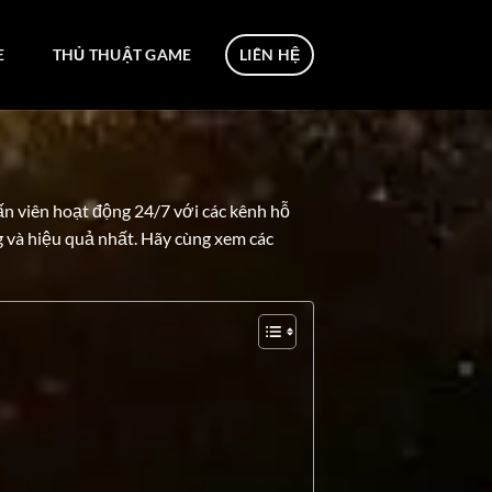
E
THỦ THUẬT GAME
LIÊN HỆ
vấn viên hoạt động 24/7 với các kênh hỗ
g và hiệu quả nhất. Hãy cùng xem các