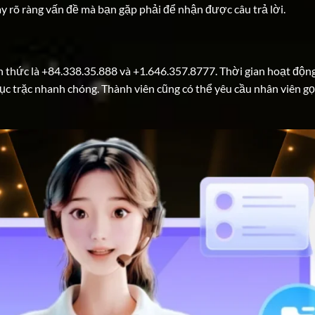
ày rõ ràng vấn đề mà bạn gặp phải để nhận được câu trả lời.
h thức là +84.338.35.888 và +1.646.357.8777. Thời gian hoạt động
rục trặc nhanh chóng. Thành viên cũng có thể yêu cầu nhân viên gọi