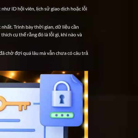
như ID hội viên, lịch sử giao dịch hoặc lỗi
 nhất. Trình bày thời gian, dữ liệu cần
ích cụ thể rằng đó là lỗi gì, khi nào và
 đã chờ đợi quá lâu mà vẫn chưa có câu trả