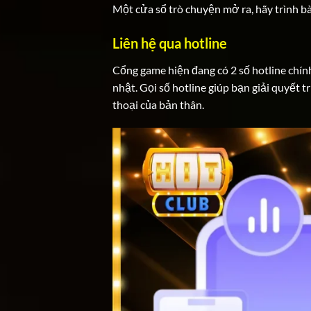
Một cửa sổ trò chuyện mở ra, hãy trình b
Liên hệ qua hotline
Cổng game hiện đang có 2 số hotline chín
nhật. Gọi số hotline giúp bạn giải quyết t
thoại của bản thân.