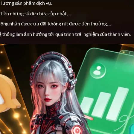
t lượng sản phẩm dịch vụ.
 tiền nhưng số dư chưa cập nhật,…
hông nhận được ưu đãi, không rút được tiền thưởng,…
 hệ thống làm ảnh hưởng tới quá trình trải nghiệm của thành viên.