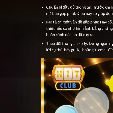
Chuẩn bị đầy đủ thông tin: Trước khi li
mà bạn gặp phải. Điều này sẽ giúp đội
Mô tả chi tiết vấn đề gặp phải: Hãy cố 
thiết nếu có như hình ảnh bằng chứng,… 
hoàn cảnh nào nó đã xảy ra.
Theo dõi thời gian xử lý: Đừng ngần ng
lời cụ thể, hãy gọi lại hoặc gửi email 