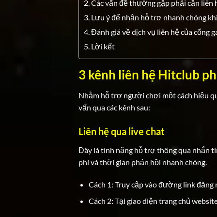
Các vấn đề thường gặp phải cần liên 
Lưu ý để nhận hỗ trợ nhanh chóng khi 
Đánh giá về dịch vụ liên hệ của cổng 
Lời kết
3 kênh liên hệ Hitclub p
Nhằm hỗ trợ người chơi một cách hiệu qu
vấn qua các kênh sau:
Liên hệ qua live chat
Đây là tính năng hỗ trợ thông qua nhắn 
phí và thời gian phản hồi nhanh chóng.
Cách 1: Truy cập vào đường link đăng 
Cách 2: Tại giao diện trang chủ websit