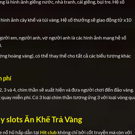
là hình ảnh giếng nước, nhà tranh, cái giếng, bụi tre. Hệ số
 hình ảnh cây khế và túi vàng. Hệ số thưởng sẽ giao động từ x10
người em, người anh, vợ người anh là các hình ảnh mang hệ số
.
ợng hoàng vàng), có thể thay thế cho tất cả các biểu tượng khác
n phí
 2, 3 và 4, chim thần sẽ xuất hiện và đưa người chơi đến đảo vàng.
 quay miễn phí. Có 3 loại chim thần tương ứng 3 với loại vòng qu
ay slots Ăn Khế Trả Vàng
e nổ hũ hấp dẫn tại
Hit club
không chỉ bởi cốt truyện mà còn với