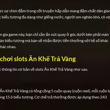
thực sự chìm đắm trong cốt truyện hấp dẫn mang đậm chất dân gia
c biểu tượng đa dạng như giếng nước, người em nghèo khó, cô v
am gia game này, bạn chỉ cần ấn nút quay ở góc dưới bên phải màn
 vào biểu tượng mà bạn sẽ nhận được tiền thưởng với hệ số khác
hác nhau.
 chơi slots Ăn Khế Trả Vàng
 thông tin cơ bản về slots Ăn Khế Trả Vàng như sau.
Ăn Khế Trả Vàng có tổng cộng 5 cuộn quay (cuộn reel), mỗi cuộn l
tổng 15 ô biểu tượng. Cơ chế trả thưởng được áp dụng theo 243