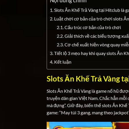
Nội dung chính
Slots Ăn Khế Trả Vàng tại Hitclub là g
Luật chơi cơ bản của trò chơi slots Ă
Cấu trúc cơ bản của trò chơi
Giải thích về các biểu tượng xu
Cơ chế xuất hiện vòng quay miễ
Tiết lộ 3 mẹo hay khi quay slots Ăn K
Kết luận
Slots Ăn Khế Trả Vàng tại
Slots Ăn Khế Trả Vàng là game nổ hũ đượ
truyện dân gian Việt Nam. Chắc hẳn mỗi c
mà đựng”. Giờ đây, biến thể slots Ăn Khế
game: “May túi 3 gang, mang theo jackpot”