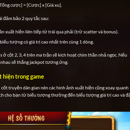
Tổng cược] = [Cược] x [Giá xu].
i đảm bảo 2 quy tắc sau:
n xuất hiện liên tiếp từ trái qua phải (trừ scatter và bonus).
iểu tượng có giá trị cao nhất trên cùng 1 dòng.
ở cột 2, 3, 4 trên ma trận sẽ kích hoạt chim thần nhả ngọc. Nếu
 nhau sẽ thắng jackpot tương ứng.
ất hiện trong game
 cốt truyện dân gian nên các hình ảnh xuất hiện cũng xoay quanh
hích cho bạn từ biểu tượng thường đến biểu tượng giá trị cao và đ