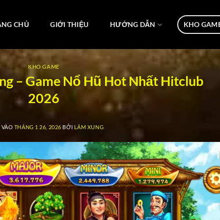
ANG CHỦ
GIỚI THIỆU
HƯỚNG DẪN
KHO GAM
KHO GAME
àng – Game Nổ Hũ Hot Nhất Hitclub
2026
 VÀO
THÁNG 1 26, 2026
BỞI
LÂM XUNG