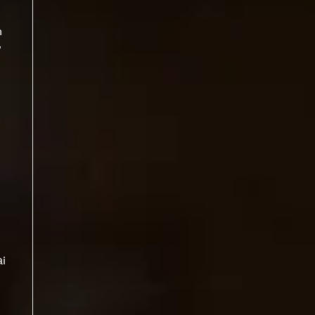
n
ợ
ại