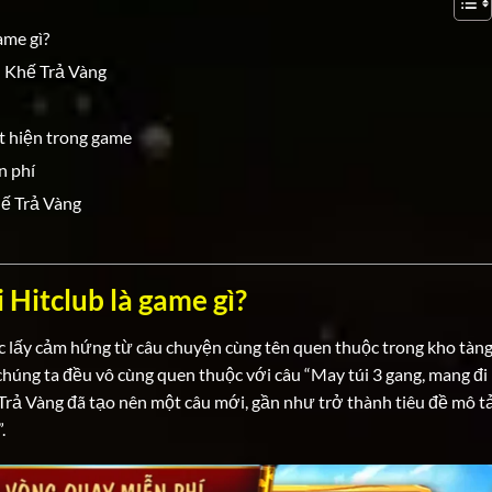
ame gì?
n Khế Trả Vàng
ất hiện trong game
n phí
hế Trả Vàng
 Hitclub là game gì?
c lấy cảm hứng từ câu chuyện cùng tên quen thuộc trong kho tàn
húng ta đều vô cùng quen thuộc với câu “May túi 3 gang, mang đi
 Trả Vàng đã tạo nên một câu mới, gần như trở thành tiêu đề mô t
.