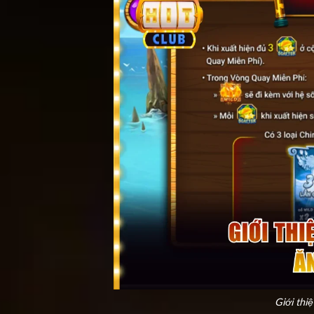
Giới thi