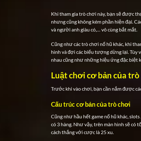
Khi tham gia trò chơi này, bạn sẽ được 
nhưng cũng không kém phần hiện đại. Cá
và người anh giàu có,… vô cùng bắt mắt.
Cũng như các trò chơi nổ hũ khác, khi th
hình và đợi các biểu tượng dừng lại. Tùy
nhau cũng như những hiệu ứng đặc biệt k
Luật chơi cơ bản của trò
Trước khi vào chơi, bạn cần nắm được các
Cấu trúc cơ bản của trò chơi
Cũng như hầu hết game nổ hũ khác, slots 
có 3 hàng. Như vậy, trên màn hình sẽ có 
cách thắng với cược là 25 xu.