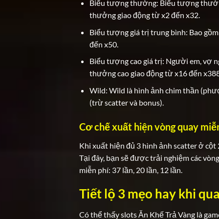
Biểu tượng thường: Biểu tượng thường 
thưởng giao động từ x2 đến x32.
Biểu tượng giá trị trung bình: Bao gồm
đến x50.
Biểu tượng cao giá trị: Người em, vợ 
thưởng cao giao động từ x16 đến x388
Wild: Wild là hình ảnh chim thần (phư
(trừ scatter và bonus).
Cơ chế xuất hiện vòng quay miễ
Khi xuất hiện đủ 3 hình ảnh scatter ở cột
Tại đây, bạn sẽ được trải nghiệm các vòng
miễn phí: 37 lần, 20 lần, 12 lần.
Tiết lộ 3 mẹo hay khi qu
Có thể thấy slots Ăn Khế Trả Vàng là gam