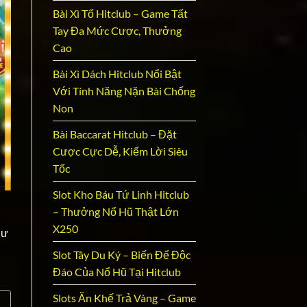
Bài Xì Tố Hitclub – Game Tất
Tay Đa Mức Cược, Thưởng
Cao
Bài Xì Dách Hitclub Nổi Bật
Với Tính Năng Nặn Bài Chống
Non
Bài Baccarat Hitclub – Đặt
Cược Cực Dễ, Kiếm Lời Siêu
Tốc
Slot Kho Báu Tứ Linh Hitclub
– Thưởng Nổ Hũ Thật Lớn
X250
hư
Slot Tây Du Ký – Biến Để Độc
Đáo Của Nổ Hũ Tại Hitclub
Slots Ăn Khế Trả Vàng – Game