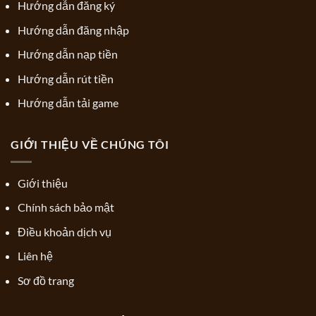
Hướng dẫn đăng ký
Hướng dẫn đăng nhập
Hướng dẫn nạp tiền
Hướng dẫn rút tiền
Hướng dẫn tải game
GIỚI THIỆU VỀ CHÚNG TÔI
Giới thiệu
Chính sách bảo mật
Điều khoản dịch vụ
Liên hệ
Sơ đồ trang