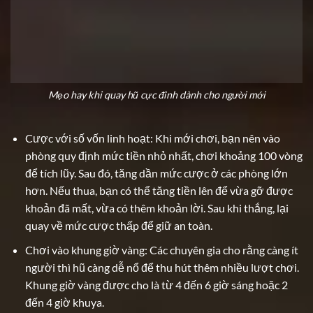
Mẹo hay khi quay hũ cực đỉnh dành cho người mới
Cược với số vốn linh hoạt: Khi mới chơi, bạn nên vào
phòng quy định mức tiền nhỏ nhất, chơi khoảng 100 vòng
để tích lũy. Sau đó, tăng dần mức cược ở các phòng lớn
hơn. Nếu thua, bạn có thể tăng tiền lên để vừa gỡ được
khoản đã mất, vừa có thêm khoản lời. Sau khi thắng, lại
quay về mức cược thấp để giữ an toàn.
Chơi vào khung giờ vàng: Các chuyên gia cho rằng càng ít
người thì hũ càng dễ nổ để thu hút thêm nhiều lượt chơi.
Khung giờ vàng được cho là từ 4 đến 6 giờ sáng hoặc 2
đến 4 giờ khuya.