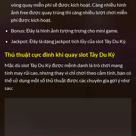
vòng quay miễn phí sẽ được kích hoạt. Càng nhiều hình
ảnh free được quay trúng thì càng nhiều lượt chơi miễn
phí được kích hoạt.
Bonus: Đây là hình ảnh tượng trưng cho mini game.
Jackpot: Đây là dạng jackpot tích lũy của slot Tây Du Ký.
Thủ thuật cực đỉnh khi quay slot Tây Du Ký
Mặc dù slot Tây Du Ký được mệnh danh là trò chơi mang
tính may rủi cao, nhưng thay vì chỉ chơi theo cảm tính, bạn có
thể sử dụng một số thủ thuật được các chuyên gia gợi ý như
sau: