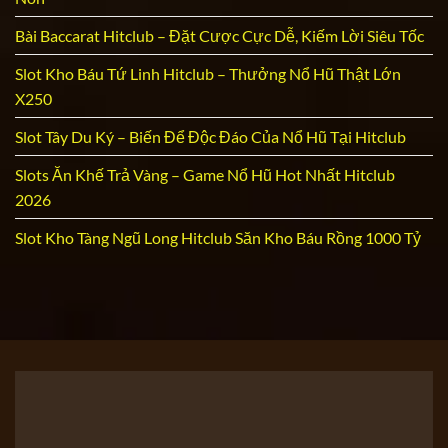
Bài Baccarat Hitclub – Đặt Cược Cực Dễ, Kiếm Lời Siêu Tốc
Slot Kho Báu Tứ Linh Hitclub – Thưởng Nổ Hũ Thật Lớn
X250
Slot Tây Du Ký – Biến Để Độc Đáo Của Nổ Hũ Tại Hitclub
Slots Ăn Khế Trả Vàng – Game Nổ Hũ Hot Nhất Hitclub
2026
Slot Kho Tàng Ngũ Long Hitclub Săn Kho Báu Rồng 1000 Tỷ