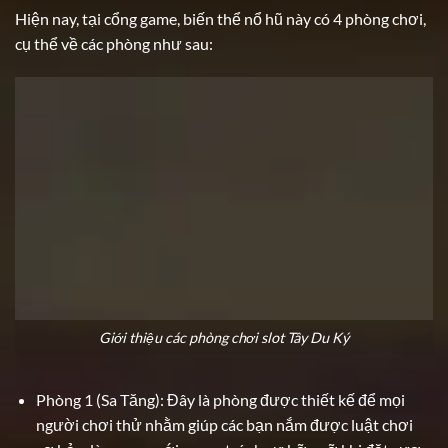
Hiện nay, tại cổng game, biến thể nổ hũ này có 4 phòng chơi,
cụ thể về các phòng như sau:
Giới thiệu các phòng chơi slot Tây Du Ký
Phòng 1 (Sa Tăng): Đây là phòng được thiết kế để mọi
người chơi thử nhằm giúp các bạn nắm được luật chơi