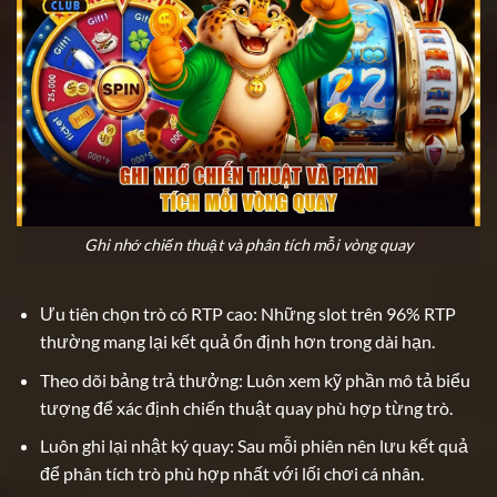
Ghi nhớ chiến thuật và phân tích mỗi vòng quay
Ưu tiên chọn trò có RTP cao: Những slot trên 96% RTP
thường mang lại kết quả ổn định hơn trong dài hạn.
Theo dõi bảng trả thưởng: Luôn xem kỹ phần mô tả biểu
tượng để xác định chiến thuật quay phù hợp từng trò.
Luôn ghi lại nhật ký quay: Sau mỗi phiên nên lưu kết quả
để phân tích trò phù hợp nhất với lối chơi cá nhân.