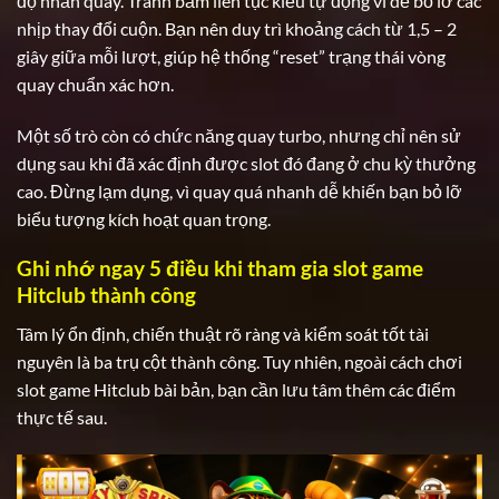
độ nhấn quay. Tránh bấm liên tục kiểu tự động vì dễ bỏ lỡ các
nhịp thay đổi cuộn. Bạn nên duy trì khoảng cách từ 1,5 – 2
giây giữa mỗi lượt, giúp hệ thống “reset” trạng thái vòng
quay chuẩn xác hơn.
Một số trò còn có chức năng quay turbo, nhưng chỉ nên sử
dụng sau khi đã xác định được slot đó đang ở chu kỳ thưởng
cao. Đừng lạm dụng, vì quay quá nhanh dễ khiến bạn bỏ lỡ
biểu tượng kích hoạt quan trọng.
Ghi nhớ ngay 5 điều khi tham gia slot game
Hitclub thành công
Tâm lý ổn định, chiến thuật rõ ràng và kiểm soát tốt tài
nguyên là ba trụ cột thành công. Tuy nhiên, ngoài cách chơi
slot game Hitclub bài bản, bạn cần lưu tâm thêm các điểm
thực tế sau.