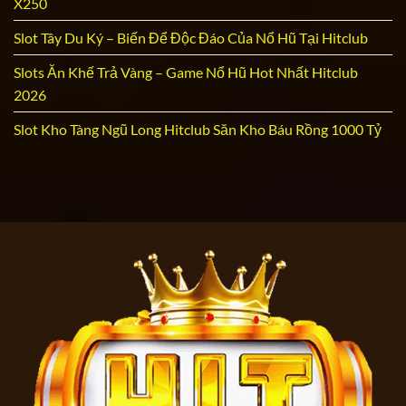
X250
Slot Tây Du Ký – Biến Để Độc Đáo Của Nổ Hũ Tại Hitclub
Slots Ăn Khế Trả Vàng – Game Nổ Hũ Hot Nhất Hitclub
2026
Slot Kho Tàng Ngũ Long Hitclub Săn Kho Báu Rồng 1000 Tỷ