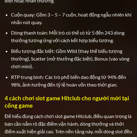
biệt hoặc nhân thưởng.
Cuộn quay: Gồm 3 – 5 – 7 cuộn, hoạt động ngẫu nhiên khi
nhấn nút quay.
Dòng thanh toán: Mỗi trò có thể có từ 5 đến 243 dòng
thưởng tương ứng với cách kết hợp biểu tượng.
Biểu tượng đặc biệt: Gồm Wild (thay thế biểu tượng
thường), Scatter (mở thưởng đặc biệt), Bonus (vào vòng
chơi mini).
RTP trung bình: Các trò phổ biến dao động từ 94% đến
98%, ảnh hưởng đến tỷ lệ hoàn vốn theo thời gian.
4 cách chơi slot game Hitclub cho người mới tại
cổng game
Để hiểu đúng cách chơi slot game Hitclub, điều quan trọng là
bạn cần nắm rõ đặc điểm vận hành, dòng thưởng và thời
điểm xuất hiện giải cao. Trên nền tảng này, mỗi dòng slot đều