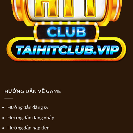
HƯỚNG DẪN VỀ GAME
Hướng dẫn đăng ký
Hướng dẫn đăng nhập
Hướng dẫn nạp tiền