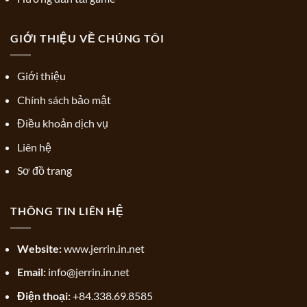
GIỚI THIỆU VỀ CHÚNG TÔI
Giới thiệu
Chính sách bảo mật
Điều khoản dịch vụ
Liên hệ
Sơ đồ trang
THÔNG TIN LIÊN HỆ
Website:
www.jerrin.in.net
Email:
info@jerrin.in.net
Điện thoại:
+84.338.69.8585