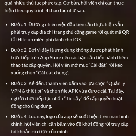
quá nhiều thủ tục phức tạp. Cơ bản, hội viên chỉ cần thực
hiện theo quy trình 4 thao tác như sau:
Bước 1: Đương nhiên việc đầu tiên cần thực hiện vẫn
phải truy cập địa chỉ trang chủ cổng game rồi quét mã QR
tải Hitclub miễn phí dành cho iOS.
Bước 2: Bởi vì đây là ứng dụng không được phát hành
trực tiếp trên App Store nên các bạn cần tiến hành thêm
thao tác cấp quyền. Hội viên mở mục “Cài đặt” rồi kéo
xuống chọn “Cài đặt chung”.
Bước 3: Kế đến, thành viên bấm vào lựa chọn “Quản lý
VPN & thiết bị” và chọn file APK vừa được cài. Tại đây,
người chơi tiếp tục nhấn “Tin cậy” để cấp quyền hoạt
động cho ứng dụng.
Bước 4: Lúc này, logo của app sẽ xuất hiện trên màn hình
chính, hội viên chỉ cần bấm vào để khởi động rồi truy cập
tài khoản cá cược của mình.