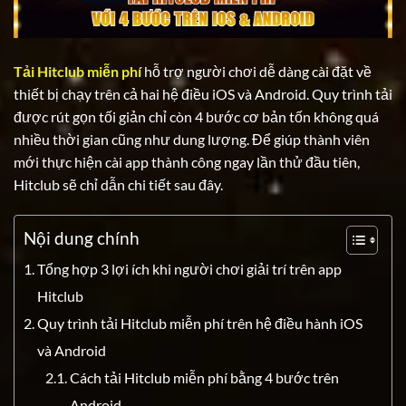
Tải Hitclub miễn phí
hỗ trợ người chơi dễ dàng cài đặt về
thiết bị chạy trên cả hai hệ điều iOS và Android. Quy trình tải
được rút gọn tối giản chỉ còn 4 bước cơ bản tốn không quá
nhiều thời gian cũng như dung lượng. Để giúp thành viên
mới thực hiện cài app thành công ngay lần thử đầu tiên,
Hitclub sẽ chỉ dẫn chi tiết sau đây.
Nội dung chính
Tổng hợp 3 lợi ích khi người chơi giải trí trên app
Hitclub
Quy trình tải Hitclub miễn phí trên hệ điều hành iOS
và Android
Cách tải Hitclub miễn phí bằng 4 bước trên
Android